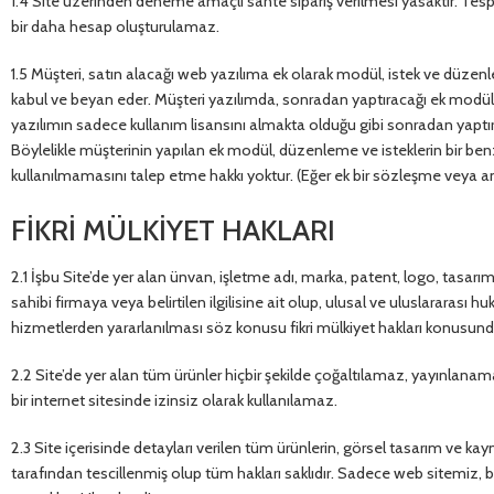
1.4 Site üzerinden deneme amaçlı sahte sipariş verilmesi yasaktır. Tespit 
bir daha hesap oluşturulamaz.
1.5 Müşteri, satın alacağı web yazılıma ek olarak modül, istek ve düze
kabul ve beyan eder. Müşteri yazılımda, sonradan yaptıracağı ek modül, 
yazılımın sadece kullanım lisansını almakta olduğu gibi sonradan yaptır
Böylelikle müşterinin yapılan ek modül, düzenleme ve isteklerin bir be
kullanılmamasını talep etme hakkı yoktur. (Eğer ek bir sözleşme veya a
FİKRİ MÜLKİYET HAKLARI
2.1 İşbu Site’de yer alan ünvan, işletme adı, marka, patent, logo, tasarım, 
sahibi firmaya veya belirtilen ilgilisine ait olup, ulusal ve uluslararası 
hizmetlerden yararlanılması söz konusu fikri mülkiyet hakları konusund
2.2 Site’de yer alan tüm ürünler hiçbir şekilde çoğaltılamaz, yayınlana
bir internet sitesinde izinsiz olarak kullanılamaz.
2.3 Site içerisinde detayları verilen tüm ürünlerin, görsel tasarım ve ka
tarafından tescillenmiş olup tüm hakları saklıdır. Sadece web sitemiz, bay