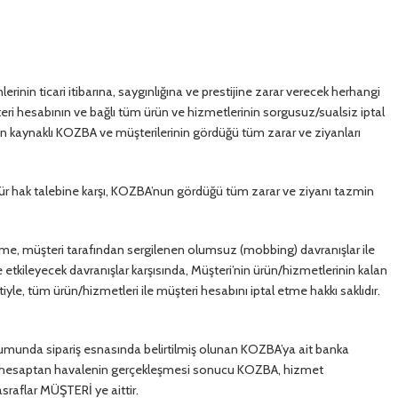
inin ticari itibarına, saygınlığına ve prestijine zarar verecek herhangi
teri hesabının ve bağlı tüm ürün ve hizmetlerinin sorgusuz/sualsiz iptal
n kaynaklı KOZBA ve müşterilerinin gördüğü tüm zarar ve ziyanları
r hak talebine karşı, KOZBA’nun gördüğü tüm zarar ve ziyanı tazmin
e, müşteri tarafından sergilenen olumsuz (mobbing) davranışlar ile
tkileyecek davranışlar karşısında, Müşteri’nin ürün/hizmetlerinin kalan
iyle, tüm ürün/hizmetleri ile müşteri hesabını iptal etme hakkı saklıdır.
munda sipariş esnasında belirtilmiş olunan KOZBA’ya ait banka
lmış hesaptan havalenin gerçekleşmesi sonucu KOZBA, hizmet
raflar MÜŞTERİ ye aittir.