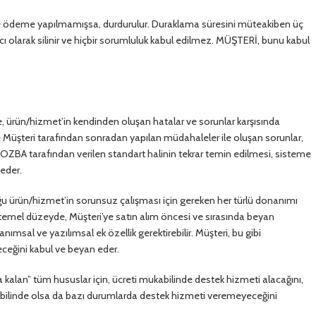
 ile ödeme yapılmamışsa, durdurulur. Duraklama süresini müteakiben üç
ı olarak silinir ve hiçbir sorumluluk kabul edilmez. MÜŞTERİ, bunu kabul
le, ürün/hizmet’in kendinden oluşan hatalar ve sorunlar karşısında
’e Müşteri tarafından sonradan yapılan müdahaleler ile oluşan sorunlar,
KOZBA tarafından verilen standart halinin tekrar temin edilmesi, sisteme
 eder.
ğu ürün/hizmet’in sorunsuz çalışması için gereken her türlü donanımı
temel düzeyde, Müşteri’ye satın alım öncesi ve sırasında beyan
msal ve yazılımsal ek özellik gerektirebilir. Müşteri, bu gibi
eceğini kabul ve beyan eder.
da kalan” tüm hususlar için, ücreti mukabilinde destek hizmeti alacağını,
abilinde olsa da bazı durumlarda destek hizmeti veremeyeceğini