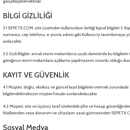
gerçekleştirilmektedir.
BİLGİ GİZLİLİĞİ
3.1 SEPETX.COM, site üzerinden kullanıcıların ilettiği kişisel bilgileri 3. Kiş
numarası, cep telefonu, e-posta adresi gibi Kullanıcı’yı tanımlamaya yöneli
anılacaktır.
3.2 Gizli Bilgiler, ancak resmi makamlarca usulü dairesinde bu bilgileri
gereğince resmi makamlara açıklama yapılmasının zorunlu olduğu durum
KAYIT VE GÜVENLİK
4.1 Müşteri, doğru, eksiksiz ve güncel kayıt bilgilerini vermek zorundadır
bilgilendirilmeksizin müşteri hesabı sonlandırılacaktır.
4.2 Müşteri, site ve üçüncü taraf sitelerdeki şifre ve hesap güvenliğind
ihlallerinden veya donanım ve cihazların zarar görmesinden SEPETX
Sosyal Medya