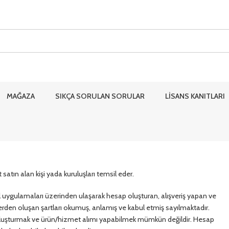
MAĞAZA
SIKÇA SORULAN SORULAR
LİSANS KANITLARI
atın alan kişi yada kuruluşları temsil eder.
l uygulamaları üzerinden ulaşarak hesap oluşturan, alışveriş yapan ve
den oluşan şartları okumuş, anlamış ve kabul etmiş sayılmaktadır.
ap oluşturmak ve ürün/hizmet alımı yapabilmek mümkün değildir. Hesap