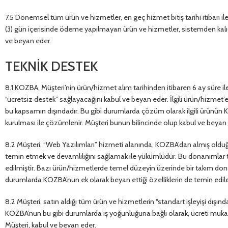
7.5 Dönemsel tüm ürün ve hizmetler, en geç hizmet bitiş tarihi itibarı
(3) gün içerisinde ödeme yapılmayan ürün ve hizmetler, sistemden kalıc
ve beyan eder.
TEKNİK DESTEK
8.1 KOZBA, Müşteri’nin ürün/hizmet alım tarihinden itibaren 6 ay süre i
“ücretsiz destek” sağlayacağını kabul ve beyan eder. İlgili ürün/hizmet
bu kapsamın dışındadır. Bu gibi durumlarda çözüm olarak ilgili ürünün 
kurulması ile çözümlenir. Müşteri bunun bilincinde olup kabul ve beyan
8.2 Müşteri, “Web Yazılımları” hizmeti alanında, KOZBA’dan almış oldu
temin etmek ve devamlılığını sağlamak ile yükümlüdür. Bu donanımlar 
edilmiştir. Bazı ürün/hizmetlerde temel düzeyin üzerinde bir takım donanı
durumlarda KOZBA’nun ek olarak beyan ettiği özelliklerin de temin edil
8.2 Müşteri, satın aldığı tüm ürün ve hizmetlerin “standart işleyişi dışın
KOZBA’nun bu gibi durumlarda iş yoğunluğuna bağlı olarak, ücreti muk
Müşteri, kabul ve beyan eder.