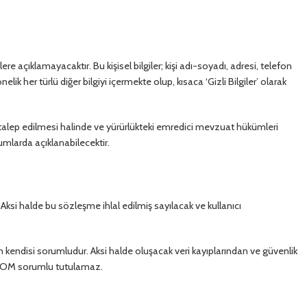
ilere açıklamayacaktır. Bu kişisel bilgiler; kişi adı-soyadı, adresi, telefon
k her türlü diğer bilgiyi içermekte olup, kısaca ‘Gizli Bilgiler’ olarak
n talep edilmesi halinde ve yürürlükteki emredici mevzuat hükümleri
larda açıklanabilecektir.
. Aksi halde bu sözleşme ihlal edilmiş sayılacak ve kullanıcı
en kendisi sorumludur. Aksi halde oluşacak veri kayıplarından ve güvenlik
.COM sorumlu tutulamaz.