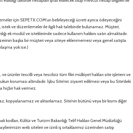
edildiği taktirde hesapları iptal edilecek olup mevcut hesap bilgileri ile
nlemeler için SEPETX.COM’un belirleyeceği ücreti ayrıca ödeyeceğini
istek ve düzenlemeler ile ilgili hak talebinde bulunamaz. Müşteri,
dığı ek modül ve isteklerinde sadece kullanım hakkını satın almaktadır.
nzerinin başka bir müşteri veya siteye eklenmemesi veya genel satışta
nlaşma yok ise.)
ve ürünler tescilli veya tescilsiz tüm fikri mülkiyet hakları site işleteni ve
hukukun koruması altındadır. İşbu Site’nin ziyaret edilmesi veya bu Site’deki
a hiçbir hak vermez.
maz, kopyalanamaz ve aktarılamaz. Site’nin bütünü veya bir kısmı diğer
ynak kodları, Kültür ve Turizm Bakanlığı Telif Hakları Genel Müdürlüğü
ilerimizin web siteleri ve izinli iş ortaklarımız üzerinden satışı