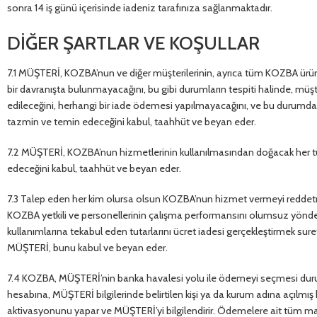
sonra 14 iş günü içerisinde iadeniz tarafınıza sağlanmaktadır.
DİĞER ŞARTLAR VE KOŞULLAR
7.1 MÜŞTERİ, KOZBA’nun ve diğer müşterilerinin, ayrıca tüm KOZBA ürünler
bir davranışta bulunmayacağını, bu gibi durumların tespiti halinde, müş
edileceğini, herhangi bir iade ödemesi yapılmayacağını, ve bu durumda
tazmin ve temin edeceğini kabul, taahhüt ve beyan eder.
7.2 MÜŞTERİ, KOZBA’nun hizmetlerinin kullanılmasından doğacak her tü
edeceğini kabul, taahhüt ve beyan eder.
7.3 Talep eden her kim olursa olsun KOZBA’nun hizmet vermeyi reddetm
KOZBA yetkili ve personellerinin çalışma performansını olumsuz yönde e
kullanımlarına tekabul eden tutarlarını ücret iadesi gerçekleştirmek suret
MÜŞTERİ, bunu kabul ve beyan eder.
7.4 KOZBA, MÜŞTERİ’nin banka havalesi yolu ile ödemeyi seçmesi duru
hesabına, MÜŞTERİ bilgilerinde belirtilen kişi ya da kurum adına açı
aktivasyonunu yapar ve MÜŞTERİ’yi bilgilendirir. Ödemelere ait tüm mas