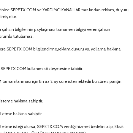
ilerinize SEPETX.COM ve YARDIMCI KANALLAR tarafından reklam, duyuru,
lmiş olur.
 şahsın bilgilerinin paylaşması tamamen bilgiyi veren şahsın
sorumlu tutulamaz.
lgilere SEPETX.COM bilgilendirme,reklam,duyuru vs. yollama hakkına
er , SEPETX.COM kullanım sözleşmesine tabidir.
 tamamlanması için En az 2 ay süre istemektedir bu süre siparişin
 isteme hakkına sahiptir.
l etme hakkına sahiptir.
l etme isteği olursa, SEPETX.COM verdiği hizmet bedelini alıp, Eksik