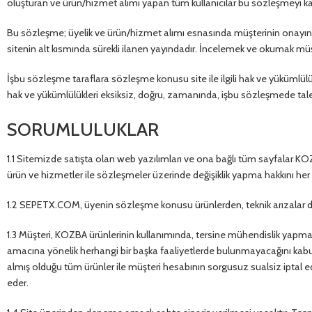
oluşturan ve ürün/hizmet alımı yapan tüm kullanıcılar bu sözleşmeyi kab
Bu sözleşme; üyelik ve ürün/hizmet alımı esnasında müşterinin onayın
sitenin alt kısmında sürekli ilanen yayındadır. İncelemek ve okumak mü
İşbu sözleşme taraflara sözleşme konusu site ile ilgili hak ve yükümlülü
hak ve yükümlülükleri eksiksiz, doğru, zamanında, işbu sözleşmede talep 
SORUMLULUKLAR
1.1 Sitemizde satışta olan web yazılımları ve ona bağlı tüm sayfalar KOZB
ürün ve hizmetler ile sözleşmeler üzerinde değişiklik yapma hakkını her
1.2 SEPETX.COM, üyenin sözleşme konusu ürünlerden, teknik arızalar dış
1.3 Müşteri, KOZBA ürünlerinin kullanımında, tersine mühendislik yap
amacına yönelik herhangi bir başka faaliyetlerde bulunmayacağını kabul v
almış olduğu tüm ürünler ile müşteri hesabının sorgusuz sualsiz iptal e
eder.