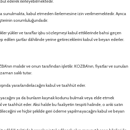
ul ederek ilerleyebilmektedir.
a sunulmakta, kabul etmeden ilerlemesine izin verilmemektedir. Ayrıca
şterinin sorumluluğundadır.
kler yükler ve taraflar işbu sözleşmeyi kabul ettiklerinde bahsi geçen
edilen şartlar dâhilinde yerine getireceklerini kabul ve beyan ederler.
A’nın malıdır ve onun tarafından işletilir. KOZBA’nın, fiyatlar ve sunulan
 zaman saklı tutar.
ında yararlandırılacağını kabul ve taahhüt eder.
mayacağını ya da bunların kaynak kodunu bulmak veya elde etmek
e taahhüt eder. Aksi halde bu faaliyetin tespiti halinde, o anki satın
dileceğini ve hiçbir şekilde geri ödeme yapılmayacağını kabul ve beyan