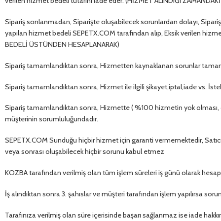
verilen hizmet bedeli tutarını iade eder. (HİZMET ALINDIĞI ZAMA
Sipariş sonlanmadan, Siparişte oluşabilecek sorunlardan dolayı, Sipariş v
yapılan hizmet bedeli SEPETX.COM tarafından alıp, Eksik verilen hiz
BEDELİ ÜSTÜNDEN HESAPLANARAK)
Sipariş tamamlandıktan sonra, Hizmetten kaynaklanan sorunlar tama
Sipariş tamamlandıktan sonra, Hizmet ile ilgili şikayet,iptal,iade vs. İs
Sipariş tamamlandıktan sonra, Hizmette ( %100 hizmetin yok olması, 
müşterinin sorumluluğundadır.
SEPETX.COM Sunduğu hiçbir hizmet için garanti vermemektedir, Satıcı 
veya sonrası oluşabilecek hiçbir sorunu kabul etmez
KOZBA tarafından verilmiş olan tüm işlem süreleri iş günü olarak hesa
İş alındıktan sonra 3. şahıslar ve müşteri tarafından işlem yapılırsa s
Tarafınıza verilmiş olan süre içerisinde başarı sağlanmaz ise iade hakk