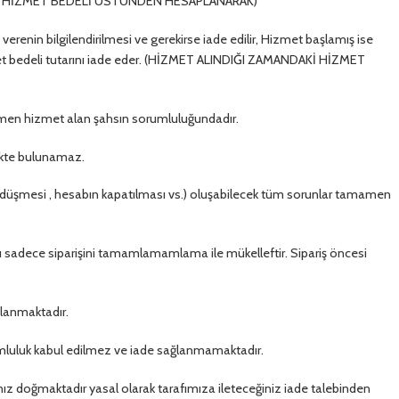
NDAKİ HİZMET BEDELİ ÜSTÜNDEN HESAPLANARAK)
erenin bilgilendirilmesi ve gerekirse iade edilir, Hizmet başlamış ise
met bedeli tutarını iade eder. (HİZMET ALINDIĞI ZAMANDAKİ HİZMET
men hizmet alan şahsın sorumluluğundadır.
tekte bulunamaz.
düşmesi , hesabın kapatılması vs.) oluşabilecek tüm sorunlar tamamen
sadece siparişini tamamlamamlama ile mükelleftir. Sipariş öncesi
planmaktadır.
orumluluk kabul edilmez ve iade sağlanmamaktadır.
ınız doğmaktadır yasal olarak tarafımıza ileteceğiniz iade talebinden