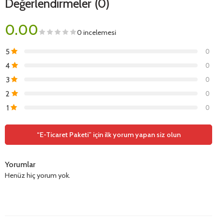
Değerlendirmeler (0)
0.00
0 incelemesi
5
0
4
0
3
0
2
0
1
0
“E-Ticaret Paketi” için ilk yorum yapan siz olun
Yorumlar
Henüz hiç yorum yok.