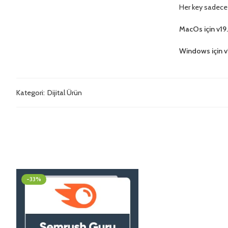
Her key sadece b
MacOs için v19.
Windows için v
Kategori:
Dijital Ürün
-33%