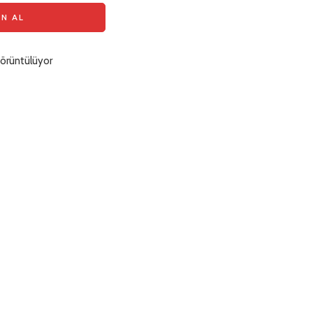
IN AL
örüntülüyor