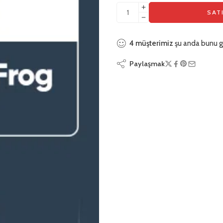
üzerinden
SAT
5.00
puan
aldı
4
müşterimiz
şu anda bunu g
Paylaşmak