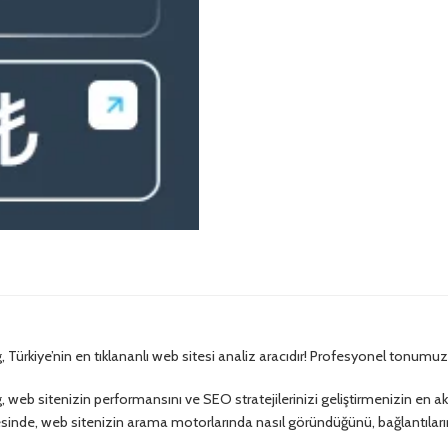
 Türkiye’nin en tıklananlı web sitesi analiz aracıdır! Profesyonel tonumu
 web sitenizin performansını ve SEO stratejilerinizi geliştirmenizin en ak
inde, web sitenizin arama motorlarında nasıl göründüğünü, bağlantıların na