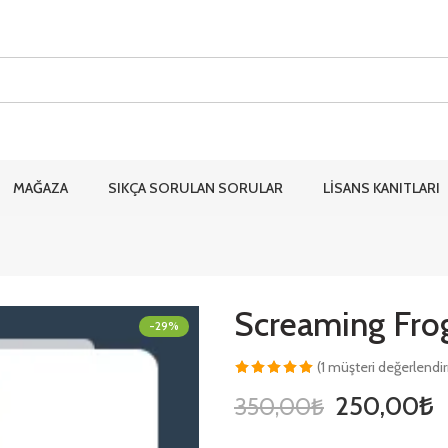
MAĞAZA
SIKÇA SORULAN SORULAR
LİSANS KANITLARI
Screaming Frog 
-29%
(
1
müşteri değerlendi
1
müşteri
250,00
₺
350,00
₺
puanına
dayanarak 5