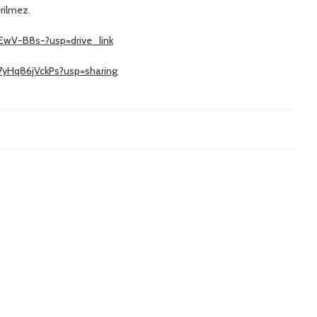
erilmez.
0EwV-B8s-?usp=drive_link
7yHq86jVckPs?usp=sharing