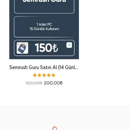
Semrush Guru Satın Al (14 Günlük)
5 üzerinden
200,00
₺
300,00
₺
5.00
oy aldı