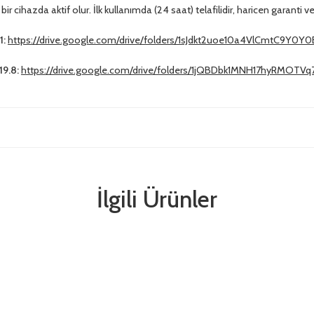
ir cihazda aktif olur. İlk kullanımda (24 saat) telafilidir, haricen garanti v
1:
https://drive.google.com/drive/folders/1sJdkt2uoe10a4VlCmtC9Y0Y
19.8:
https://drive.google.com/drive/folders/1jQBDbk1MNH17hyRMOTVq
İlgili Ürünler