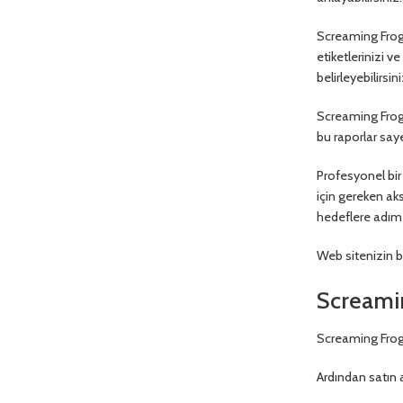
Screaming Frog’u
etiketlerinizi v
belirleyebilirsini
Screaming Frog, 
bu raporlar saye
Profesyonel bir
için gereken aks
hedeflere adım 
Web sitenizin ba
Screamin
Screaming Frog 
Ardından satın a