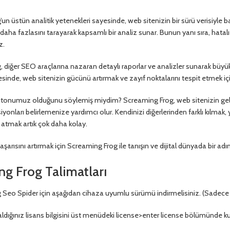
n üstün analitik yetenekleri sayesinde, web sitenizin bir sürü verisiyle baş
e daha fazlasını tarayarak kapsamlı bir analiz sunar. Bunun yanı sıra, hatalı
z.
diğer SEO araçlarına nazaran detaylı raporlar ve analizler sunarak büyük bi
sinde, web sitenizin gücünü artırmak ve zayıf noktalarını tespit etmek için 
 tonumuz olduğunu söylemiş miydim? Screaming Frog, web sitenizin gelişi
iyonları belirlemenize yardımcı olur. Kendinizi diğerlerinden farklı kılmak
atmak artık çok daha kolay.
şarısını artırmak için Screaming Frog ile tanışın ve dijital dünyada bir adı
g Frog Talimatları
Seo Spider için aşağıdan cihaza uyumlu sürümü indirmelisiniz. (Sadece a
ldığınız lisans bilgisini üst menüdeki license>enter license bölümünde kul