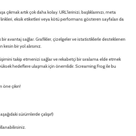
a çıkmak artık çok daha kolay. URL’lerinizi, başlıklarınızı, meta
 linkleri, eksik etiketleri veya kötü performans gösteren sayfaları da
r avantaj sağlar. Grafikler, çizelgeler ve istatistiklerle desteklenen
kesin bir yol alırsınız.
mini takip etmenizi sağlar ve rekabetçi bir sıralama elde etmek
, yüksek hedeflere ulaşmak için önemlidir. Screaming Frog ile bu
m öne çıkın!
şağıdaki sürümlerde çalışır!)
lanabilirsiniz.